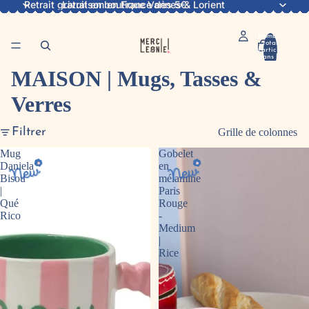
Retrait gratuit en boutique Vannes & Lorient
Livraison en France dès 5€
Nombre
total
d’articles
dans le
panier: 0
MAISON | Mugs, Tasses &
Verres
Filtrer
Grille de colonnes
Mug
Gobelet
Daniela
en
Bisou
mélamine
|
Paris
Qué
Rouge
Rico
-
Medium
|
Rice