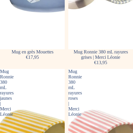
Mug en grès Mouettes
Mug Ronnie 380 mL rayures
€17,95
grises | Merci Léonie
€13,95
Mug
Mug
Ronnie
Ronnie
380
380
mL
mL
rayures
rayures
jaunes
roses
|
|
Merci
Merci
Léonie
Léonie