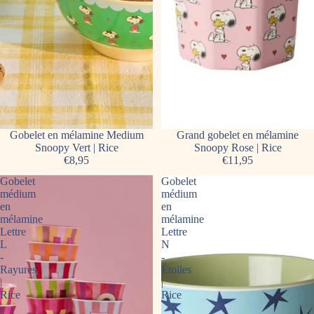
Gobelet en mélamine Medium
Grand gobelet en mélamine
Snoopy Vert | Rice
Snoopy Rose | Rice
€8,95
€11,95
Gobelet
Gobelet
médium
médium
en
en
mélamine
mélamine
Lettre
Lettre
L
N
-
-
Rayures
Étoiles
|
|
Rice
Rice