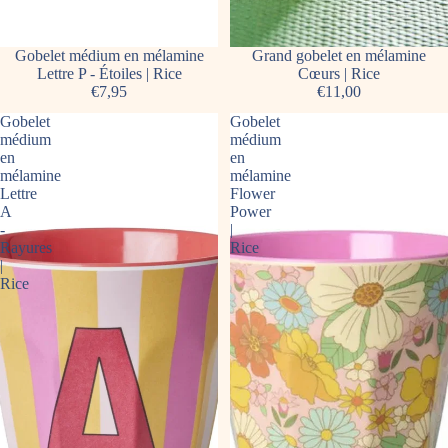
Gobelet médium en mélamine
Grand gobelet en mélamine
Lettre P - Étoiles | Rice
Cœurs | Rice
€7,95
€11,00
Gobelet
Gobelet
médium
médium
en
en
mélamine
mélamine
Lettre
Flower
A
Power
-
|
Rayures
Rice
|
Rice