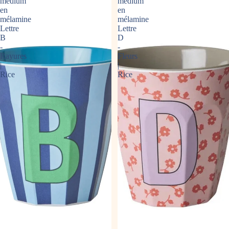
médium
médium
en
en
mélamine
mélamine
Lettre
Lettre
B
D
-
-
Rayures
Fleurs
|
|
Rice
Rice