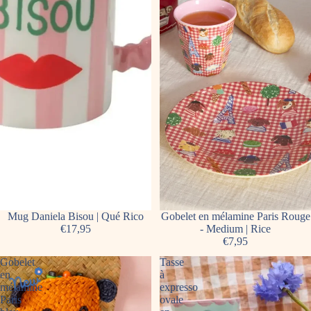
Mug Daniela Bisou | Qué Rico
Gobelet en mélamine Paris Rouge
€17,95
- Medium | Rice
€7,95
Gobelet
Tasse
en
à
mélamine
expresso
Paris
ovale