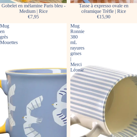
Gobelet en mélamine Paris bleu -
Tasse à expresso ovale en
Medium | Rice
céramique Trèfle | Rice
€7,95
€15,90
Mug
Mug
en
Ronnie
grès
380
Mouettes
mL
rayures
grises
|
Merci
Léonie