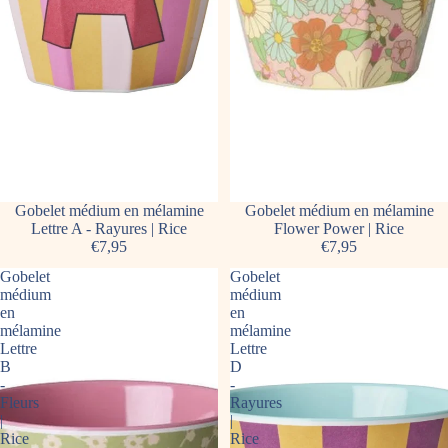
Gobelet médium en mélamine
Gobelet médium en mélamine
Lettre A - Rayures | Rice
Flower Power | Rice
€7,95
€7,95
Gobelet
Gobelet
médium
médium
en
en
mélamine
mélamine
Lettre
Lettre
B
D
-
-
Fleurs
Rayures
|
|
Rice
Rice