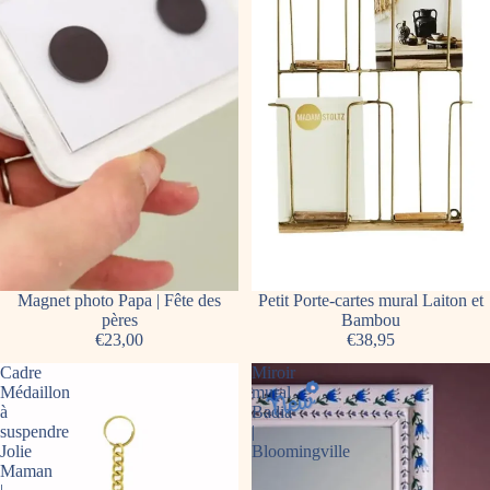
Magnet photo Papa | Fête des
Épuisé
Petit Porte-cartes mural Laiton et
pères
Bambou
€23,00
€38,95
Cadre
Miroir
Médaillon
mural
à
Badia
suspendre
|
Jolie
Bloomingville
Maman